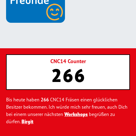
CNC14 Counter
266
Bis heute haben
266
CNC14 Fräsen einen glücklichen
Besitzer bekommen. Ich würde mich sehr freuen, auch Dich
bei einem unserer nächsten
Workshops
begrüßen zu
dürfen.
Birgit