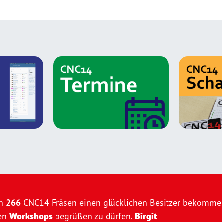
en
266
CNC14 Fräsen einen glücklichen Besitzer bekommen.
ten
Workshops
begrüßen zu dürfen.
Birgit