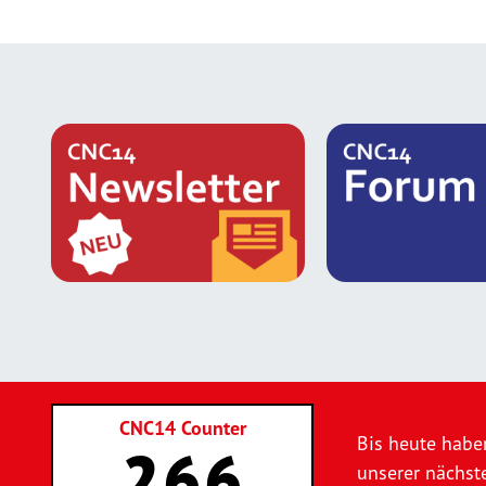
CNC14 Counter
Bis heute hab
266
unserer nächs