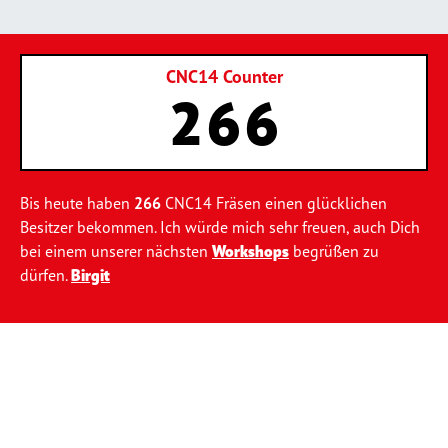
CNC14 Counter
266
Bis heute haben
266
CNC14 Fräsen einen glücklichen
Besitzer bekommen. Ich würde mich sehr freuen, auch Dich
bei einem unserer nächsten
Workshops
begrüßen zu
dürfen.
Birgit