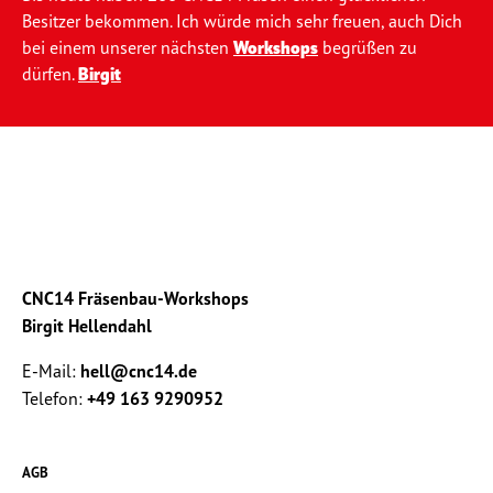
Besitzer bekommen. Ich würde mich sehr freuen, auch Dich
bei einem unserer nächsten
Workshops
begrüßen zu
dürfen.
Birgit
CNC14 Fräsenbau-Workshops
Birgit Hellendahl
E-Mail:
hell@cnc14.de
Telefon:
+49 163 9290952
AGB