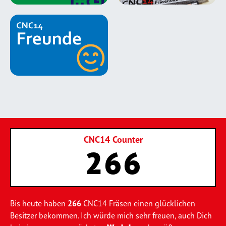
CNC14 Counter
266
Bis heute haben
266
CNC14 Fräsen einen glücklichen
Besitzer bekommen. Ich würde mich sehr freuen, auch Dich